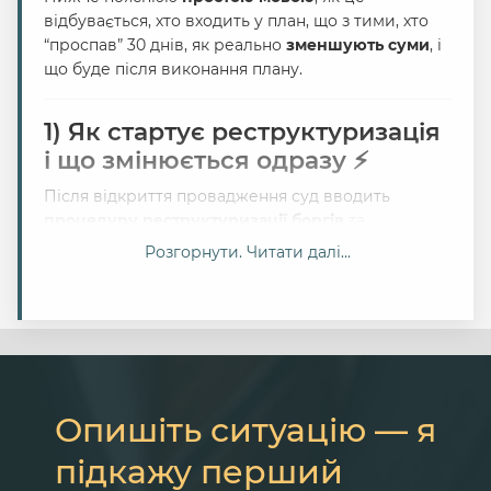
відбувається, хто входить у план, що з тими, хто
“проспав” 30 днів, як реально
зменшують суми
, і
що буде після виконання плану.
1) Як стартує реструктуризація
і що змінюється одразу ⚡
Після відкриття провадження суд вводить
процедуру реструктуризації боргів
та
мораторій
. Мораторій — це режим, коли
Розгорнути. Читати далі...
(спрощено)
індивідуально стягувати борги стає
неможливо
, а питання боргів “збирається” в одну
справу 📌
Зокрема під час мораторію
зупиняється
стягнення за виконавчими документами
(є
винятки), також
не застосовується індекс
інфляції
за час прострочення в межах дії
Опишіть ситуацію — я
мораторію.
підкажу перший
Окремо: щодо
застави/іпотеки
— закон