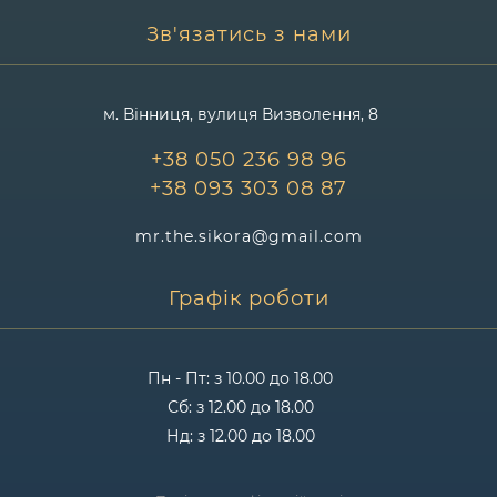
умовних 10 кредиторів заявляються 1–3.
Зв'язатись з нами
м. Вінниця, вулиця Визволення, 8
3) Що обов’язково має бути в
плані реструктуризації 🧩
+38 050 236 98 96
+38 093 303 08 87
Закон прямо визначає, що план реструктуризації
повинен містити, зокрема:
mr.the.sikora@gmail.com
обставини неплатоспроможності
;
Графік роботи
визнані судом вимоги кредиторів
(суми,
черговість);
Пн - Пт: з 10.00 до 18.00
інформацію про майно боржника
;
Сб: з 12.00 до 18.00
Нд: з 12.00 до 18.00
щомісячну суму, яка лишається боржнику
на побутові потреби
(не менше