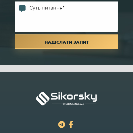
або ні). (
Закон України
)
А що з тими, хто не заявився в 30
днів? 🤷‍♂️
У план
включаються саме ті вимоги
, які:
заявлені;
розглянуті судом;
внесені до реєстру (визнані повністю/
частково).
Хто не заявився — той
не бере участі
у
голосуванні за план і, по суті, не формує його
умови.
Важливо: це
не “лайфхак” і не гарантія
, але
на практиці справді буває, що частина
кредиторів (особливо дрібні/проблемні
портфелі) не проявляє активності. Інколи з