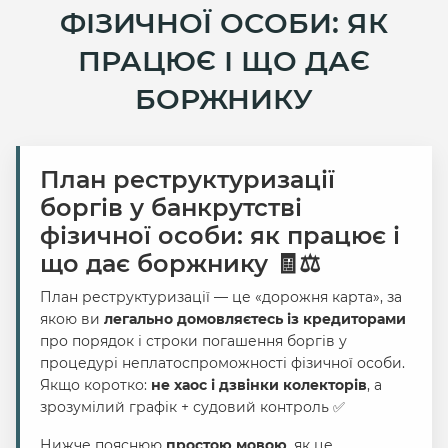
ФІЗИЧНОЇ ОСОБИ: ЯК
ПРАЦЮЄ І ЩО ДАЄ
БОРЖНИКУ
План реструктуризації
боргів у банкрутстві
фізичної особи: як працює і
що дає боржнику 🧾⚖️
План реструктуризації — це «дорожня карта», за
якою ви
легально домовляєтесь із кредиторами
про порядок і строки погашення боргів у
процедурі неплатоспроможності фізичної особи.
Якщо коротко:
не хаос і дзвінки колекторів
, а
зрозумілий графік + судовий контроль ✅
Нижче пояснюю
простою мовою
, як це