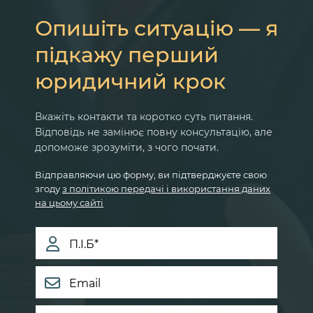
Адвокат
Опишіть ситуацію — я
підкажу перший
Спори з колекторами та
юридичний крок
банками: Як захистити свої
права?
Вкажіть контакти та коротко суть питання.
Спори з банками та колекторами можуть бути
Відповідь не замінює повну консультацію, але
дуже стресовими, але важливо знати свої права
допоможе зрозуміти, з чого почати.
та варіанти захисту. Ось кілька порад і стратегій,
які допоможуть у вирішенні конфліктів з
Відправляючи цю форму, ви підтверджуєте свою
фінансовими установами.
згоду
з політикою передачі і використання даних
на цьому сайті
1. Спори з банками: як діяти
боржнику?
🔹 Перевірте умови кредитного
договору
Перш за все, перевірте
умови кредитного