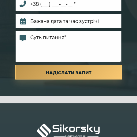
договору
. Важливо переконатися, що банк не
порушив ваші права, зокрема, щодо:
Нарахування комісій і штрафів
– чи були
вони вказані в договорі?
Строку позовної давності
– якщо минуло
більше трьох років (для банківських
кредитів), банк може не мати права
вимагати погашення боргу.
Необґрунтованих нарахувань
– якщо
штрафи або пені надмірно високі або
неправомірно нараховані.
🔹 Переговори з банком
В деяких випадках банк може піти на поступки:
Реструктуризація боргу
– зміна умов
погашення, продовження терміну виплат