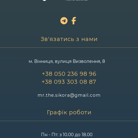
або зменшення щомісячних платежів.
Рефінансування кредиту
– переведення
боргу в інший кредит на більш вигідних
умовах.
Зниження процентної ставки
або
Зв'язатись з нами
відстрочка
платежів.
Якщо банк готовий йти на такі поступки, важливо
оформити це письмово
.
м. Вінниця, вулиця Визволення, 8
🔹 Визнання кредитного
+38 050 236 98 96
договору недійсним
+38 093 303 08 87
Іноді можна
оспорити кредитний договір
:
mr.the.sikora@gmail.com
Якщо він укладений з порушеннями або є
Графік роботи
неповними умови (наприклад, не вказано
процентну ставку або термін погашення).
Якщо
кредитний договір містить приховані
Пн - Пт: з 10.00 до 18.00
платежі
або неправомірно нараховані