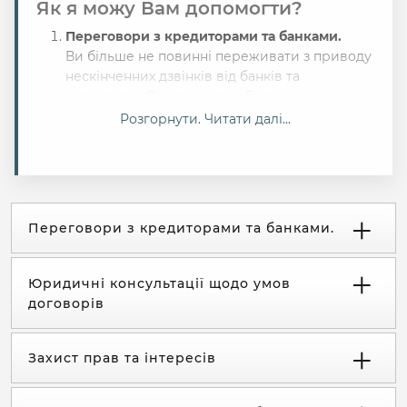
Як я можу Вам допомогти?
Переговори з кредиторами та банками.
Ви більше не повинні переживати з приводу
нескінченних дзвінків від банків та
колекторів. Я возьму на себе всі ці
переговори, щоб Ви могли зосередитись на
Розгорнути. Читати далі...
важливих аспектах Вашого життя. За
допомогою моїх знань і досвіду, я допоможу
Вам досягти оптимальних умов щодо
реструктуризації боргів або навіть їх
списання, якщо це можливо.
Переговори з кредиторами та банками.
Юридичні консультації щодо умов
договорів.
Юридичні консультації щодо умов
Іноді дуже важливо розуміти, які умови
договорів
кредиту чи договору з банком є надмірно
обтяжливими або навіть незаконними. Я
допоможу Вам аналізувати ці документи,
Захист прав та інтересів
з'ясуючи, де можна зробити коригування або
скасувати несправедливі умови.