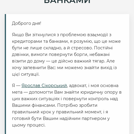
БАНКАМИ
Доброго дня!
Якщо Ви зіткнулися з проблемою взаємодії з
кредиторами та банками, я розумію, що це може
бути не лише складно, а й стресово. Постійні
дзвінки, вимоги повернути борги, небажані
візити до дому — це дійсно важкий тягар. Але
хочу запевнити Вас: ми можемо знайти вихід із
цієї ситуації.
Я —
Ярослав Сікорський
, адвокат, і моя основна
мета — допомогти Вам знайти юридичну опору в
цих важких ситуаціях і повернути контроль над
Вашими фінансами. Потрібно зробити
правильний крок у правильний момент, і я
готовий бути Вашим надійним партнером у
цьому процесі.