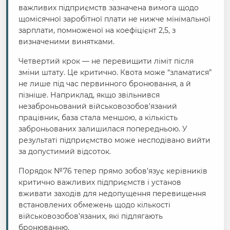
важливих підприємств зазначена вимога щодо
щомісячної заробітної плати не нижче мінімальної
зарплати, помноженої на коефіцієнт 2,5, з
визначеними винятками.
Четвертий крок — не перевищити ліміт після
зміни штату. Це критично. Квота може “зламатися”
не лише під час первинного бронювання, а й
пізніше. Наприклад, якщо звільнився
незаброньований військовозобов’язаний
працівник, база стала меншою, а кількість
заброньованих залишилася попередньою. У
результаті підприємство може несподівано вийти
за допустимий відсоток.
Порядок №76 тепер прямо зобов’язує керівників
критично важливих підприємств і установ
вживати заходів для недопущення перевищення
встановлених обмежень щодо кількості
військовозобов’язаних, які підлягають
бронюванню.