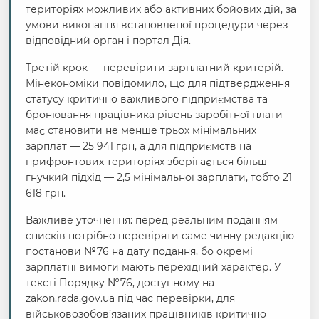
територіях можливих або активних бойових дій, за
умови виконання встановленої процедури через
відповідний орган і портал Дія.
Третій крок — перевірити зарплатний критерій.
Мінекономіки повідомило, що для підтвердження
статусу критично важливого підприємства та
бронювання працівника рівень заробітної плати
має становити не менше трьох мінімальних
зарплат — 25 941 грн, а для підприємств на
прифронтових територіях зберігається більш
гнучкий підхід — 2,5 мінімальної зарплати, тобто 21
618 грн.
Важливе уточнення: перед реальним поданням
списків потрібно перевіряти саме чинну редакцію
постанови №76 на дату подання, бо окремі
зарплатні вимоги мають перехідний характер. У
тексті Порядку №76, доступному на
zakon.rada.gov.ua під час перевірки, для
військовозобов’язаних працівників критично