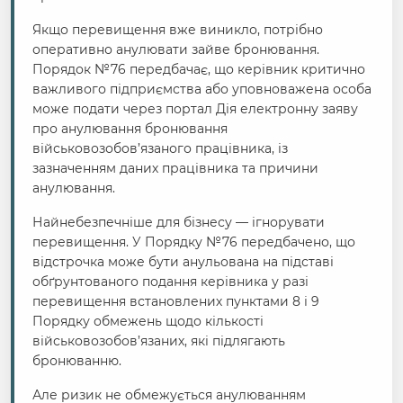
Якщо перевищення вже виникло, потрібно
оперативно анулювати зайве бронювання.
Порядок №76 передбачає, що керівник критично
важливого підприємства або уповноважена особа
може подати через портал Дія електронну заяву
про анулювання бронювання
військовозобов’язаного працівника, із
зазначенням даних працівника та причини
анулювання.
Найнебезпечніше для бізнесу — ігнорувати
перевищення. У Порядку №76 передбачено, що
відстрочка може бути анульована на підставі
обґрунтованого подання керівника у разі
перевищення встановлених пунктами 8 і 9
Порядку обмежень щодо кількості
військовозобов’язаних, які підлягають
бронюванню.
Але ризик не обмежується анулюванням