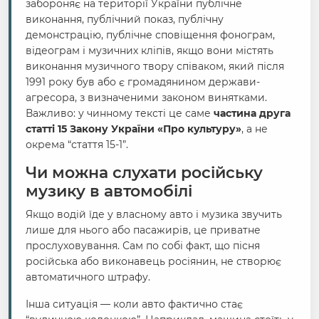
забороняє на території України публічне
виконання, публічний показ, публічну
демонстрацію, публічне сповіщення фонограм,
відеограм і музичних кліпів, якщо вони містять
виконання музичного твору співаком, який після
1991 року був або є громадянином держави-
агресора, з визначеними законом винятками.
Важливо: у чинному тексті це саме
частина друга
статті 15 Закону України «Про культуру»
, а не
окрема “стаття 15-1”.
Чи можна слухати російську
музику в автомобілі
Якщо водій їде у власному авто і музика звучить
лише для нього або пасажирів, це приватне
прослуховування. Сам по собі факт, що пісня
російська або виконавець росіянин, не створює
автоматичного штрафу.
Інша ситуація — коли авто фактично стає