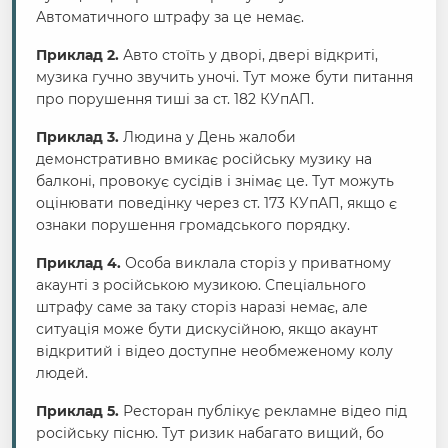
Автоматичного штрафу за це немає.
Приклад 2.
Авто стоїть у дворі, двері відкриті,
музика гучно звучить уночі. Тут може бути питання
про порушення тиші за ст. 182 КУпАП.
Приклад 3.
Людина у День жалоби
демонстративно вмикає російську музику на
балконі, провокує сусідів і знімає це. Тут можуть
оцінювати поведінку через ст. 173 КУпАП, якщо є
ознаки порушення громадського порядку.
Приклад 4.
Особа виклала сторіз у приватному
акаунті з російською музикою. Спеціального
штрафу саме за таку сторіз наразі немає, але
ситуація може бути дискусійною, якщо акаунт
відкритий і відео доступне необмеженому колу
людей.
Приклад 5.
Ресторан публікує рекламне відео під
російську пісню. Тут ризик набагато вищий, бо