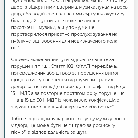
“вуличною колонкою”. Наприклад, машина стоїть у
дворі з відкритими дверима, музика лунає на весь
двір, або водій спеціально вмикає гучну акустику
біля людей. Тут питання вже не лише в
походженні музики, а й у тому, чи не
перетворилося приватне прослуховування на
публічне відтворення для невизначеного кола
осіб.
Окремо може виникнути відповідальність за
порушення тиші. Стаття 182 КУпАП передбачає
попередження або штраф за порушення вимог
щодо захисту населення від шуму чи правил
додержання тиші. Для громадян штраф — від 5 до
15 НМДГ, а за повторне протягом року порушення
— від 15 до 30 НМДГ із можливою конфіскацією
звуковідтворювальної апаратури або без неї.
Тобто якщо людину карають за гучну музику вночі
у дворі, це може бути не “штраф за російську
пісню”, а відповідальність за шум.