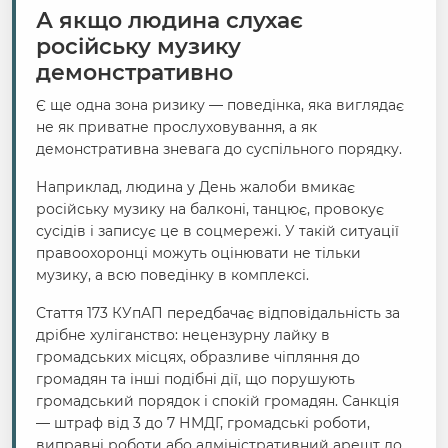
А якщо людина слухає
російську музику
демонстративно
Є ще одна зона ризику — поведінка, яка виглядає
не як приватне прослуховування, а як
демонстративна зневага до суспільного порядку.
Наприклад, людина у День жалоби вмикає
російську музику на балконі, танцює, провокує
сусідів і записує це в соцмережі. У такій ситуації
правоохоронці можуть оцінювати не тільки
музику, а всю поведінку в комплексі.
Стаття 173 КУпАП передбачає відповідальність за
дрібне хуліганство: нецензурну лайку в
громадських місцях, образливе чіпляння до
громадян та інші подібні дії, що порушують
громадський порядок і спокій громадян. Санкція
— штраф від 3 до 7 НМДГ, громадські роботи,
виправні роботи або адміністративний арешт до