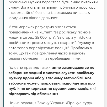
російської музики перестала бути лише питанням
смаку. Вона стала питанням публічного простору,
інформаційної безпеки і, в окремих випадках,
юридичної відповідальності.
У соцмережах регулярно з’являються
повідомлення на кшталт: “за російську пісню в
машині штраф 25 000 грн”, “за сторіз у TikTok із
російським треком можуть покарати”, “музику в
авто тепер перевірятиме поліція”. Проблема в
тому, що такі повідомлення часто змішують
реальні обмеження із перебільшеннями.
Головне правило таке:
чинне законодавство не
забороняє людині приватно слухати російську
музику вдома або у власному автомобілі. Але
заборона може спрацювати, якщо йдеться про
публічне використання музики виконавців, які
підпадають під обмеження
.
Чинна редакція Закону України «Про культуру»