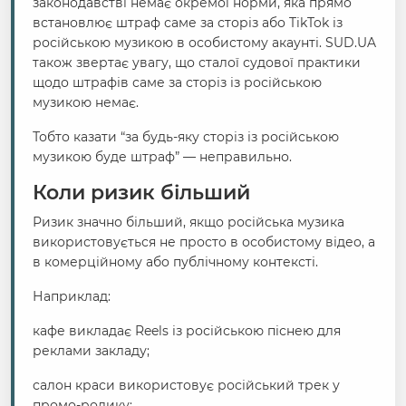
законодавстві немає окремої норми, яка прямо
встановлює штраф саме за сторіз або TikTok із
російською музикою в особистому акаунті. SUD.UA
також звертає увагу, що сталої судової практики
щодо штрафів саме за сторіз із російською
музикою немає.
Тобто казати “за будь-яку сторіз із російською
музикою буде штраф” — неправильно.
Коли ризик більший
Ризик значно більший, якщо російська музика
використовується не просто в особистому відео, а
в комерційному або публічному контексті.
Наприклад:
кафе викладає Reels із російською піснею для
реклами закладу;
салон краси використовує російський трек у
промо-ролику;